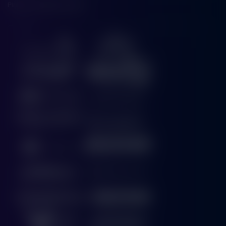
Platform Penyedia Layanan
Slots