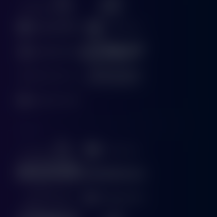
Arcade