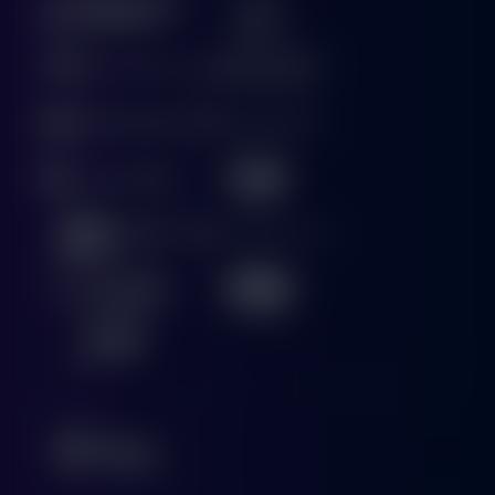
E-Sports