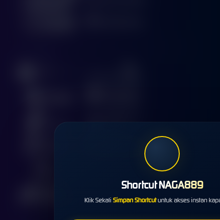
Live Casino
Shortcut NAGA889
Klik Sekali
Simpan Shortcut
untuk akses instan kap