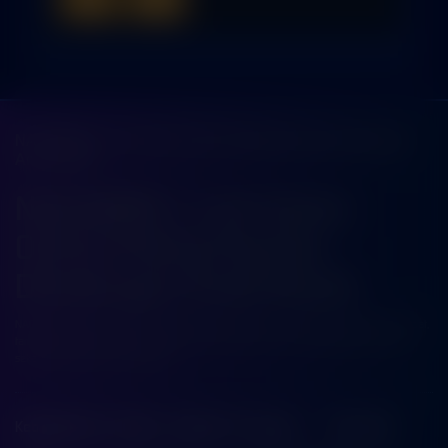
NAGA889 | Link Game Online Paling Popular Dikalangan
Anak Muda
NAGA889 | Link Game
Online Paling Popular
Dikalangan Anak Muda
NAGA889 menciptakan link game online paling hits anak muda dengan akses super cepat,
tampilan kekinian, fairplay, dan gampang menang besar. raih kemenangan besar anda
sekarang juga bersama naga889.
Kebijaksanaan
Platform
Kategori
Dukungan
Komunitas