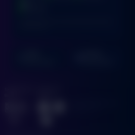
* Selama bank maintenance dan bank offline deposit dan penarikan
tidak dapat diproses
Deposit
Penarikan
Rata-rata 0 Menit
Rata-rata 0 Menit
Tanggung Jawab
Browser Yang
Bermain
Didukung
©2026 NAGA889. Hak cipta
dilindungi | 18+