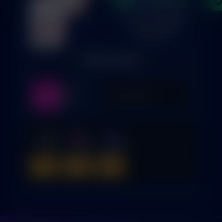
MICROGAMING
Semua
Crash
permainan
Game
RTP
95%
RTP
88%
RTP
95%
FlyX
FlyX Cash Turbo
Incredible Balloon Machine