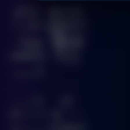
Olahraga
Crash Game