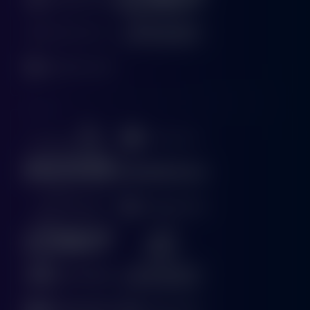
Arcade