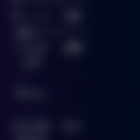
E-Sports
Sabung Ayam