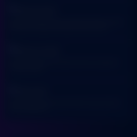
TARUHAN OLAHRAGA
Sportsbook Gaming Platform Terbaik menawarkan lebih banyak game, odds yang
lebih tinggi, dan menyediakan pilihan yang lebih banyak untuk pemain.
TARUHAN LIVE KASINO
Platform Pilihan bagi perusahaan-perusahaan terbaik di dunia, dengan pilihan
variasi game terbanyak
TARUHAN TOGEL
Platform togel yang menarik dari perusahan terbaik di dunia yang menawarkan
hadiah kemenangan besar