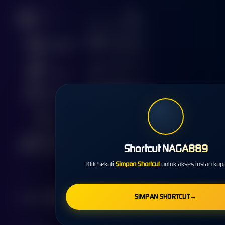
Shortcut NAGA889
Klik Sekali
Simpan Shortcut
untuk akses instan kap
Race
Togel
SIMPAN SHORTCUT
→