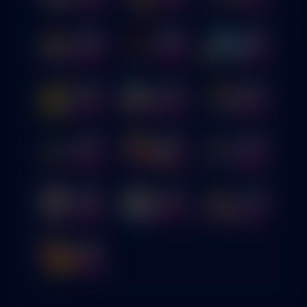
i
i
i
i
i
i
i
i
i
i
i
i
i