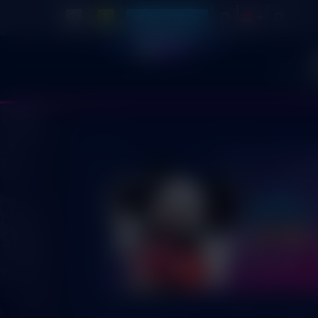
Main di Telegram
HOT