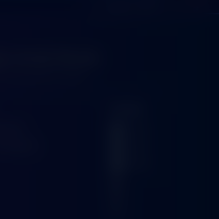
gan Anak Muda
 anda sekarang juga bersama naga889.
Komunitas
8242666
Facebook
.me/tgnaga889
Instagram
Whatsapp