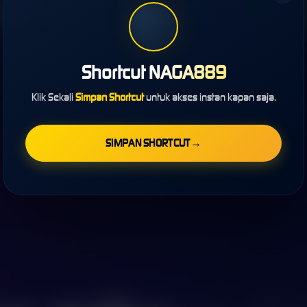
an tidak dapat diproses
Shortcut NAGA889
Klik Sekali
Simpan Shortcut
untuk akses instan kapan saja.
Penarikan
Rata-rata 0 Menit
SIMPAN SHORTCUT
→