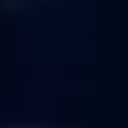
©2026 NAGA889. Hak cipta dilindungi | 18+