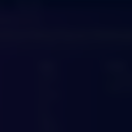
kalangan Anak Muda
nline Paling Popular Dikalan
s super cepat, tampilan kekinian, fairplay, dan gampang menang besar. raih kemenangan besar
Kategori
Dukungan
Hot Games
+628789
Slots
https://t
Live Casino
Race
Togel
Olahraga
Crash Game