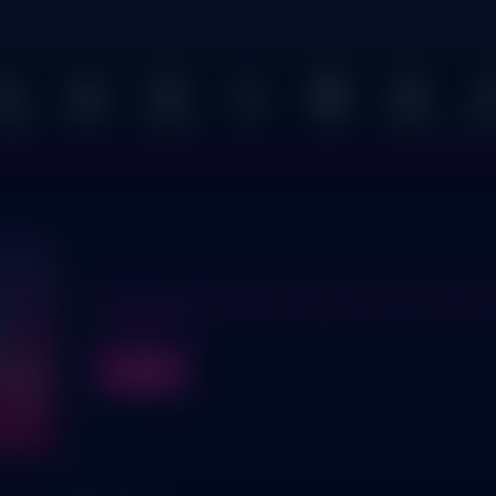
 GAMES
SLOTS
LIVE CASINO
RACE
TOGEL
OLAHRAGA
CRASH
MM Tangkas adalah permainan yang paling favorit di Indonesia
kartu berikutnya.
MAIN