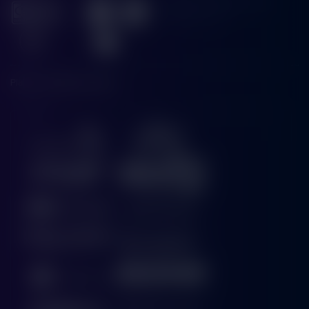
©2026 NAGA889. Hak cipta
dilindungi | 18+
Platform Penyedia Layanan
Slots