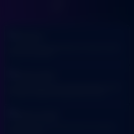
Sabung
Ayam
TARUHAN SLOT
Penyedia slot online dengan beragam pilihan game menarik yang memudahkan
pemain untuk mencapai jackpot
TARUHAN OLAHRAGA
Sportsbook Gaming Platform Terbaik menawarkan lebih banyak game, odds yang
lebih tinggi, dan menyediakan pilihan yang lebih banyak untuk pemain.
TARUHAN LIVE KASINO
Platform Pilihan bagi perusahaan-perusahaan terbaik di dunia, dengan pilihan
variasi game terbanyak