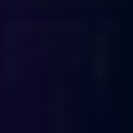
tampilan kekinian, fairplay, dan gampang menang besar. raih kemenangan besar anda
sekarang juga bersama naga889.
Kebijaksanaan
Platform
Kategori
Dukungan
Komunitas
Tentang
Promosi
Hot
+62878982
Facebo
NAGA889
Games
42666
ok
Loyalty
Pusat Bantuan
Slots
https://t.m
Instagra
Referral
e/tgnaga88
m
Responsible
Live
9
Gambling
Casino
Whatsa
pp
Syarat dan
Race
Ketentuan
Togel
Olahraga
Crash
Game
Arcade
E-Sports