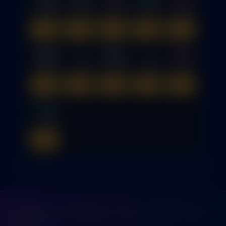
RTP
90%
RTP
94%
RTP
92%
RTP
91%
RTP
85%
WD FuWa Fishing
Golden Tyrant Fishing
WD King Kong Fishing
Plinko Pop
WD Nezha Fishing Legend
RTP
89%
RTP
81%
RTP
90%
RTP
90%
RTP
91%
StrikerX
Soccer Striker
WD Gold Blast Fishing
Fruit Blast
Mine Pop
RTP
83%
Nexus Golden Tyrant
NAGA889 | Link Game Online Paling Popular Dikalangan
Anak Muda