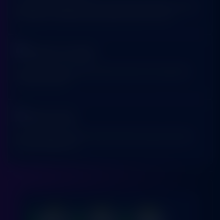
Sportsbook Gaming Platform Terbaik menawarkan lebih banyak game, odds yang
lebih tinggi, dan menyediakan pilihan yang lebih banyak untuk pemain.
TARUHAN LIVE KASINO
Platform Pilihan bagi perusahaan-perusahaan terbaik di dunia, dengan pilihan
variasi game terbanyak
TARUHAN TOGEL
Platform togel yang menarik dari perusahan terbaik di dunia yang menawarkan
hadiah kemenangan besar