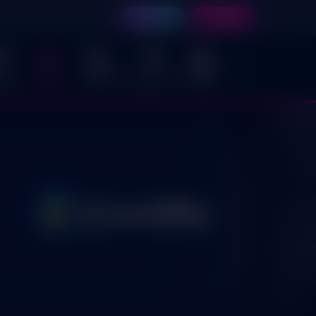
MASUK
DAFTAR
 GAME
ARCADE
E-SPORTS
SABUNG AYAM
PROMOSI