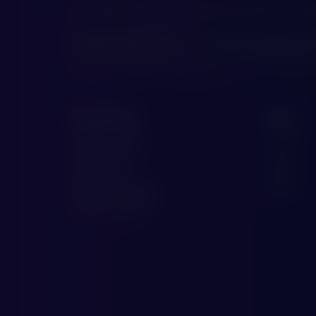
NAGA889 | Link Game Online Paling Popular Di
NAGA889 | Link Game O
NAGA889 menciptakan link game online paling hits anak muda dengan akse
Kebijaksanaan
Platform
Tentang NAGA889
Promosi
Pusat Bantuan
Loyalty
Responsible Gambling
Referral
Syarat dan Ketentuan